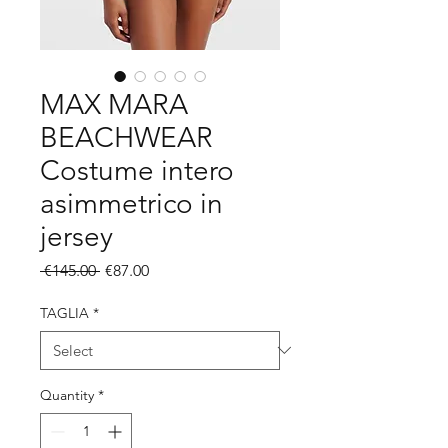
MAX MARA
BEACHWEAR
Costume intero
asimmetrico in
jersey
Regular
Sale
 €145.00 
€87.00
Price
Price
TAGLIA
*
Quantity
*