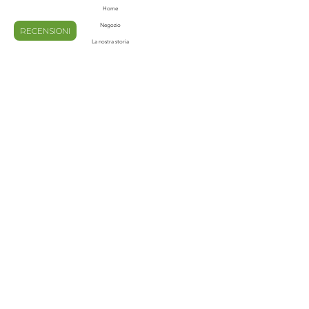
Home
Negozio
RECENSIONI
La nostra storia
Contatti
Blog
Domande frequenti
Spedizioni e Resi
Privacy e Policy
Metodi di pagamento
Termini e condizioni
ISCRIVITI ALLA NOSTRA
NEWS LETTER
Email
invia