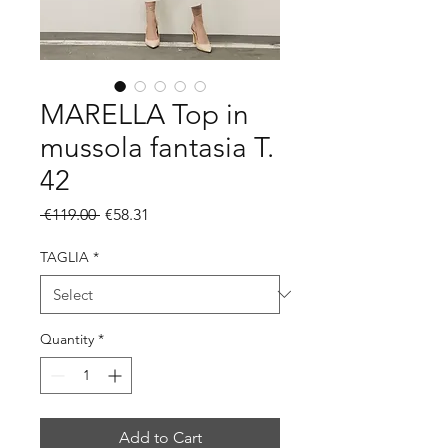
MARELLA Top in
mussola fantasia T.
42
Regular
Sale
 €119.00 
€58.31
Price
Price
TAGLIA
*
Quantity
*
Add to Cart