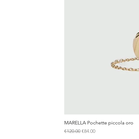
MARELLA Pochette piccola oro
Regular Price
Sale Price
€120.00
€84.00