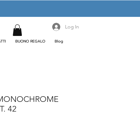
Log In
TTI
BUONO REGALO
Blog
 MONOCHROME
T. 42
e