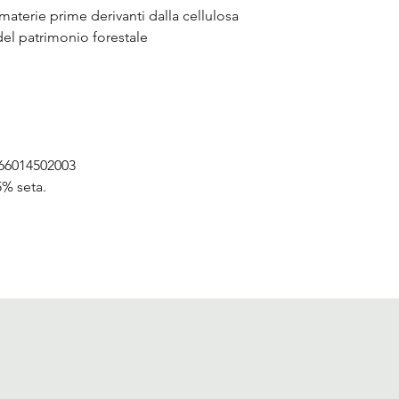
aterie prime derivanti dalla cellulosa
 del patrimonio forestale
66014502003
% seta.