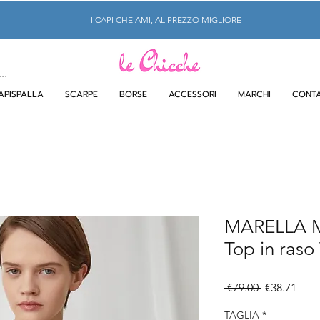
I CAPI CHE AMI, AL PREZZO MIGLIORE
APISPALLA
SCARPE
BORSE
ACCESSORI
MARCHI
CONTA
MARELLA
Top in raso 
Regular
Sale
 €79.00 
€38.71
Price
Pric
TAGLIA
*