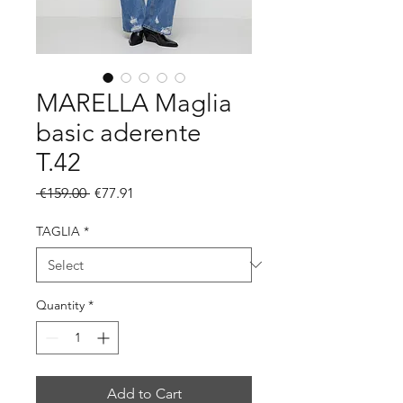
MARELLA Maglia
basic aderente
T.42
Regular
Sale
 €159.00 
€77.91
Price
Price
TAGLIA
*
Quantity
*
Add to Cart