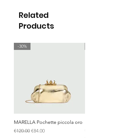
Related
Products
-30%
-30%
MARELLA Pochette piccola oro
MARELLA Borsa Le Muse
stampa coccodrillo avor
Regular Price
Sale Price
€120.00
€84.00
Regular Price