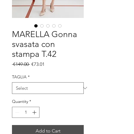
MARELLA Gonna
svasata con
stampa T.42
Regular
Sale
 €149.00 
€73.01
Price
Price
TAGLIA
*
Quantity
*
Add to Cart