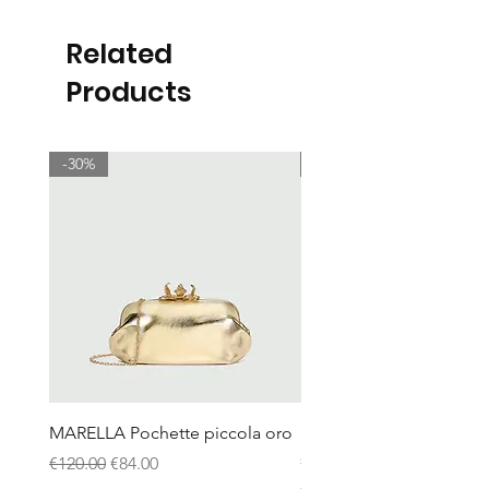
Related
Products
-30%
-30%
MARELLA Pochette piccola oro
MARELLA Borsa Le Muse
stampa coccodrillo avor
Regular Price
Sale Price
€120.00
€84.00
Regular Price