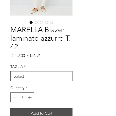
MARELLA Blazer
laminato azzurro T.
42
Regular
Sale
 €259.00 
€126.91
Price
Price
TAGLIA
*
Quantity
*
Add to Cart