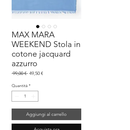
MAX MARA
WEEKEND Stola in
cotone jacquard
azzurro
Prezzo
Prezzo
 99,00 € 
49,50 €
regolare
scontato
Quantità
*
Aggiungi al carrello
Acquista ora