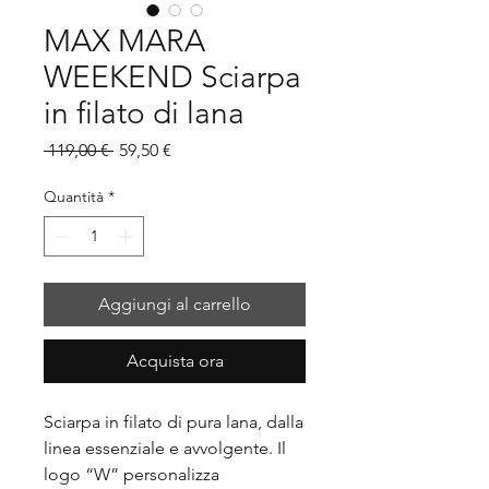
MAX MARA
WEEKEND Sciarpa
in filato di lana
Prezzo
Prezzo
 119,00 € 
59,50 €
regolare
scontato
Quantità
*
Aggiungi al carrello
Acquista ora
Sciarpa in filato di pura lana, dalla
linea essenziale e avvolgente. Il
logo “W” personalizza