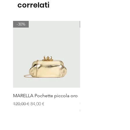
correlati
-30%
-30%
MARELLA Pochette piccola oro
MARELLA Borsa Le Muse
stampa coccodrillo avor
Prezzo regolare
Prezzo scontato
120,00 €
84,00 €
Prezzo regolare
115,00 €