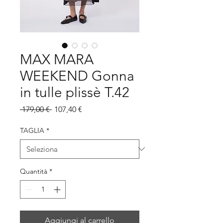
MAX MARA
WEEKEND Gonna
in tulle plissè T.42
Prezzo
Prezzo
 179,00 € 
107,40 €
regolare
scontato
TAGLIA
*
Quantità
*
Aggiungi al carrello