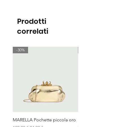
Prodotti
correlati
-30%
-30%
MARELLA Pochette piccola oro
MARELLA Borsa Le Muse
stampa coccodrillo avor