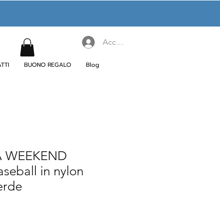
Accedi
TTI
BUONO REGALO
Blog
A WEEKEND
seball in nylon
erde
ezzo