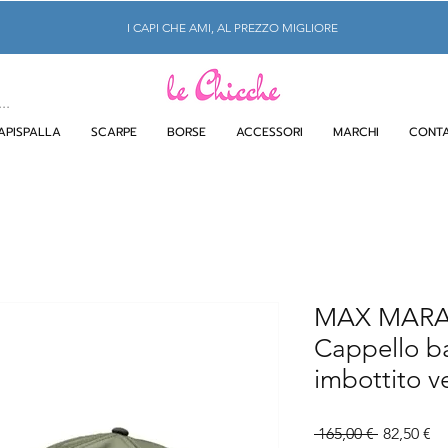
I CAPI CHE AMI, AL PREZZO MIGLIORE
APISPALLA
SCARPE
BORSE
ACCESSORI
MARCHI
CONTA
MAX MAR
Cappello ba
imbottito v
Prezzo
Pr
 165,00 € 
82,50 €