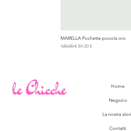
MARELLA Pochette piccola oro
Prezzo regolare
Prezzo scontato
120,00 €
84,00 €
Home
Negozio
La nostra stor
Contatti