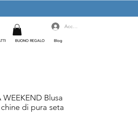
Accedi
TTI
BUONO REGALO
Blog
 WEEKEND Blusa
 chine di pura seta