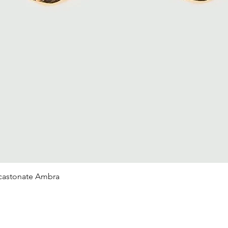
Vista rapida
ncastonate Ambra