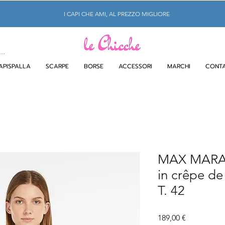
I CAPI CHE AMI, AL PREZZO MIGLIORE
APISPALLA
SCARPE
BORSE
ACCESSORI
MARCHI
CONTA
MAX MARA
in crêpe de
T. 42
Prezzo
189,00 €