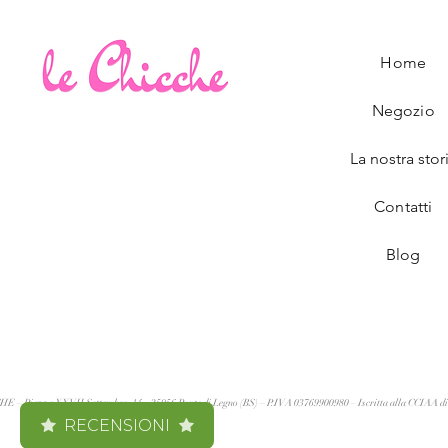
Home
Negozio
La nostra stor
Contatti
Blog
 Piazza XXVII Settembre, 14 – 25056 Ponte di Legno (BS) – P.IVA 03769900980 – Iscritta alla CCIAA di
RECENSIONI