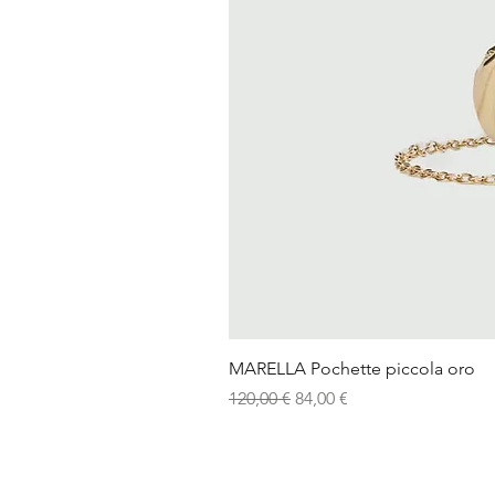
MARELLA Pochette piccola oro
Prezzo regolare
Prezzo scontato
120,00 €
84,00 €