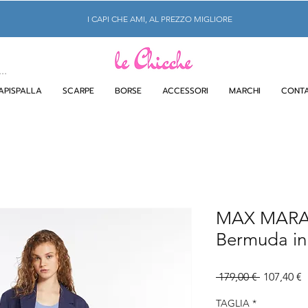
I CAPI CHE AMI, AL PREZZO MIGLIORE
APISPALLA
SCARPE
BORSE
ACCESSORI
MARCHI
CONTA
MAX MAR
Bermuda in 
Prezzo
P
 179,00 € 
107,40 €
regolare
s
TAGLIA
*