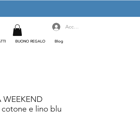
Accedi
TTI
BUONO REGALO
Blog
A WEEKEND
cotone e lino blu
rezzo
contato