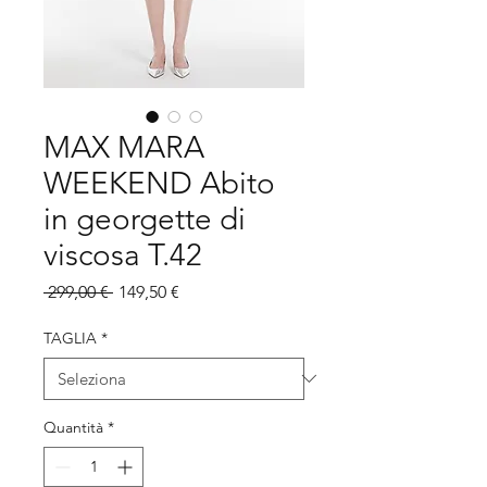
MAX MARA
WEEKEND Abito
in georgette di
viscosa T.42
Prezzo
Prezzo
 299,00 € 
149,50 €
regolare
scontato
TAGLIA
*
Quantità
*