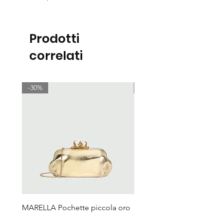
Prodotti
correlati
-30%
-30%
MARELLA Pochette piccola oro
MARELLA Borsa Le Muse