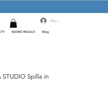
Accedi
TTI
BUONO REGALO
Blog
STUDIO Spilla in
ezzo
ontato