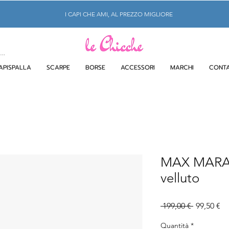
I CAPI CHE AMI, AL PREZZO MIGLIORE
APISPALLA
SCARPE
BORSE
ACCESSORI
MARCHI
CONTA
MAX MARA 
velluto
Prezzo
Pr
 199,00 € 
99,50 €
regolare
sc
Quantità
*