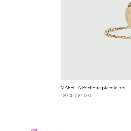
MARELLA Pochette piccola oro
Prezzo regolare
Prezzo scontato
120,00 €
84,00 €