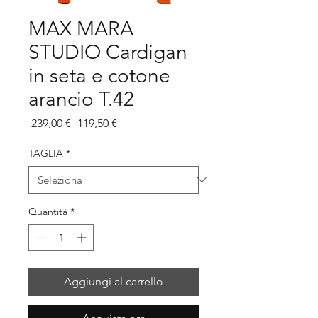
MAX MARA
STUDIO Cardigan
in seta e cotone
arancio T.42
Prezzo
Prezzo
 239,00 € 
119,50 €
regolare
scontato
TAGLIA
*
Quantità
*
Aggiungi al carrello