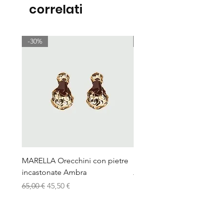
correlati
-30%
-30%
MARELLA Orecchini con pietre
MARELLA Pochette picc
incastonate Ambra
Prezzo regolare
120,00 €
Prezzo regolare
Prezzo scontato
65,00 €
45,50 €