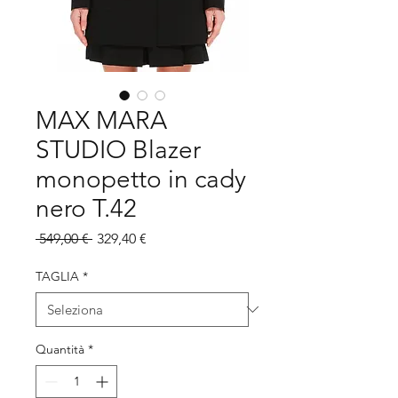
MAX MARA
STUDIO Blazer
monopetto in cady
nero T.42
Prezzo
Prezzo
 549,00 € 
329,40 €
regolare
scontato
TAGLIA
*
Quantità
*