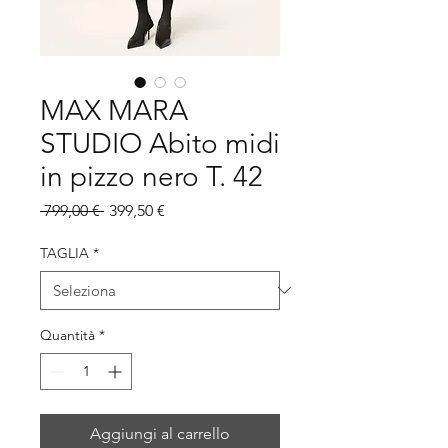
MAX MARA
STUDIO Abito midi
in pizzo nero T. 42
Prezzo
Prezzo
 799,00 € 
399,50 €
regolare
scontato
TAGLIA
*
Quantità
*
Aggiungi al carrello