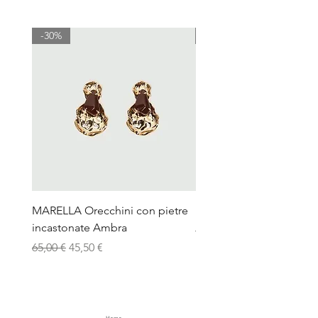
-30%
-30%
MARELLA Orecchini con pietre
MARELLA Pochette picc
incastonate Ambra
Prezzo regolare
120,00 €
Prezzo regolare
Prezzo scontato
65,00 €
45,50 €