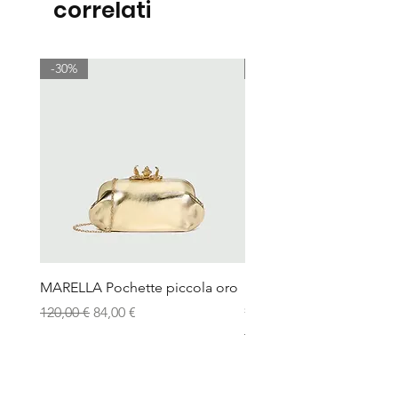
correlati
-30%
-30%
MARELLA Pochette piccola oro
MARELLA Borsa Le Muse
stampa coccodrillo avor
Prezzo regolare
Prezzo scontato
120,00 €
84,00 €
Prezzo regolare
115,00 €