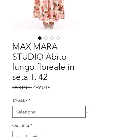
MAX MARA
STUDIO Abito
lungo floreale in
seta T. 42
Prezzo
Prezzo
 998,00 € 
499,00 €
regolare
scontato
TAGLIA
*
Quantità
*