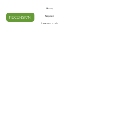
Home
Negozio
RECENSIONI
La nostra storia
Contatti
Blog
Domande frequenti
Spedizioni e Resi
Privacy e Policy
Metodi di pagamento
Termini e condizioni
ISCRIVITI ALLA NOSTRA
NEWS LETTER
Email
invia