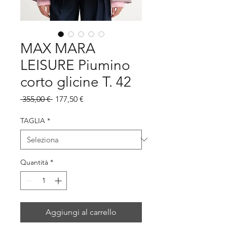
MAX MARA
LEISURE Piumino
corto glicine T. 42
Prezzo
Prezzo
 355,00 € 
177,50 €
regolare
scontato
TAGLIA
*
Quantità
*
Aggiungi al carrello