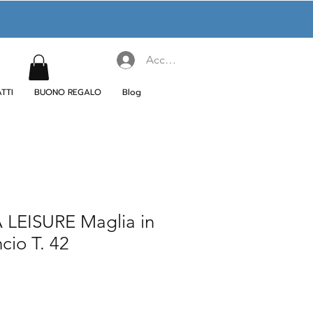
Accedi
TTI
BUONO REGALO
Blog
LEISURE Maglia in
cio T. 42
ezzo
ontato