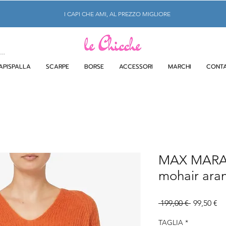
I CAPI CHE AMI, AL PREZZO MIGLIORE
APISPALLA
SCARPE
BORSE
ACCESSORI
MARCHI
CONTA
MAX MARA 
mohair aran
Prezzo
Pr
 199,00 € 
99,50 €
regolare
sc
TAGLIA
*