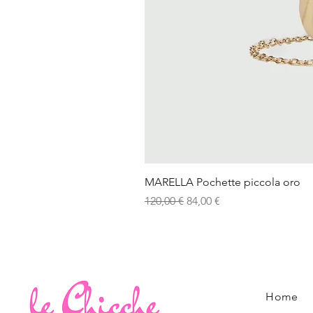
MARELLA Pochette piccola oro
Prezzo regolare
Prezzo scontato
120,00 €
84,00 €
Home