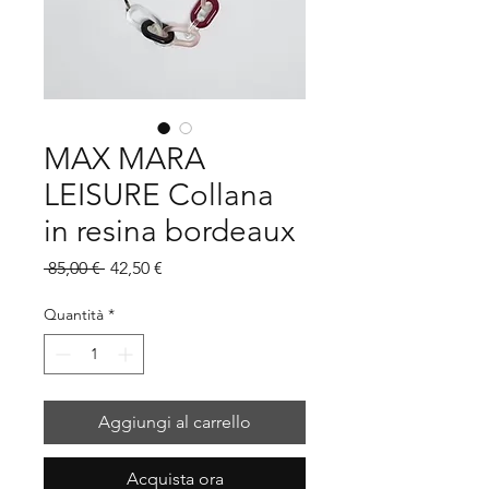
MAX MARA
LEISURE Collana
in resina bordeaux
Prezzo
Prezzo
 85,00 € 
42,50 €
regolare
scontato
Quantità
*
Aggiungi al carrello
Acquista ora