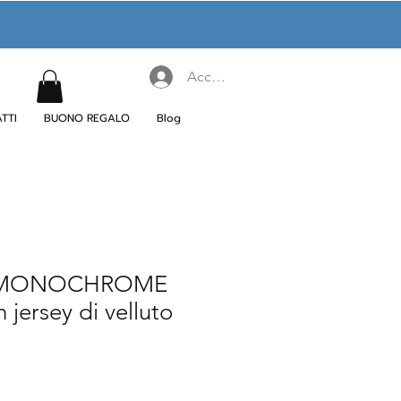
Accedi
TTI
BUONO REGALO
Blog
 MONOCHROME
 jersey di velluto
ezzo