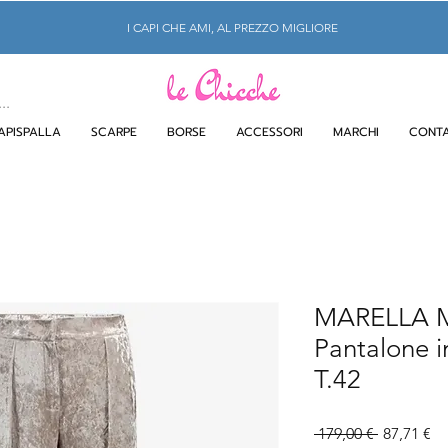
I CAPI CHE AMI, AL PREZZO MIGLIORE
APISPALLA
SCARPE
BORSE
ACCESSORI
MARCHI
CONTA
MARELLA
Pantalone in
T.42
Prezzo
Pr
 179,00 € 
87,71 €