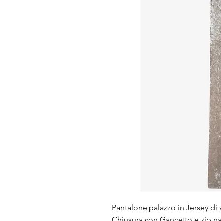
Pantalone palazzo in Jersey di v
Chiusura con Gancetto e zip n