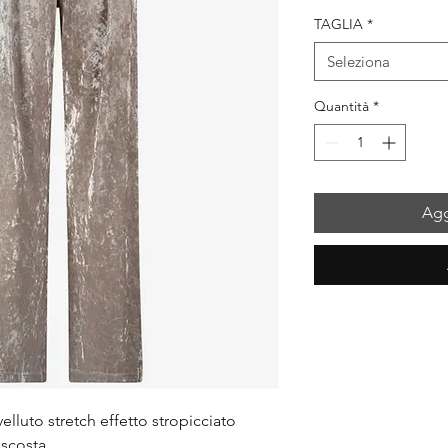
regolare
sc
TAGLIA
*
Seleziona
Quantità
*
Agg
elluto stretch effetto stropicciato
ascosta