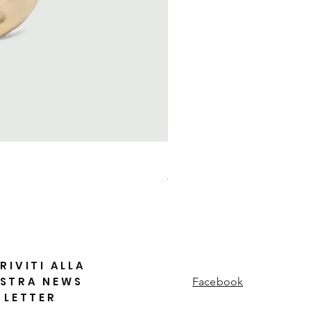
MARELLA Borsa Le Muse smal
Prezzo regolare
Prezzo scontato
115,00 €
80,50 €
RIVITI ALLA
STRA NEWS
Facebook
LETTER