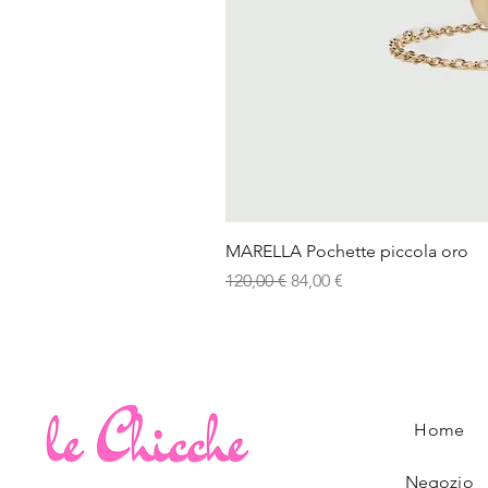
MARELLA Pochette piccola oro
Prezzo regolare
Prezzo scontato
120,00 €
84,00 €
Home
Negozio