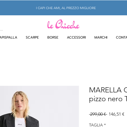
I CAPI CHE AMI, AL PREZZO MIGLIORE
APISPALLA
SCARPE
BORSE
ACCESSORI
MARCHI
CONTA
MARELLA Go
pizzo nero 
Prezzo
P
 299,00 € 
146,51 €
regolare
s
TAGLIA
*