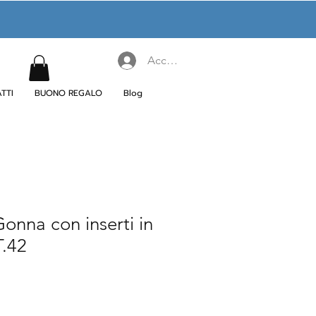
Accedi
TTI
BUONO REGALO
Blog
nna con inserti in
T.42
rezzo
contato