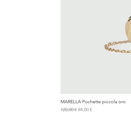
MARELLA Pochette piccola oro
Prezzo regolare
Prezzo scontato
120,00 €
84,00 €