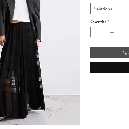
Seleziona
Quantità
*
Agg