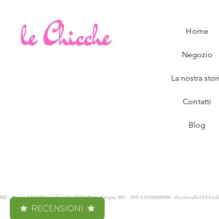
Home
Negozio
La nostra stor
Contatti
Blog
 Piazza XXVII Settembre, 14 – 25056 Ponte di Legno (BS) – P.IVA 03769900980 – Iscritta alla CCIAA di
RECENSIONI