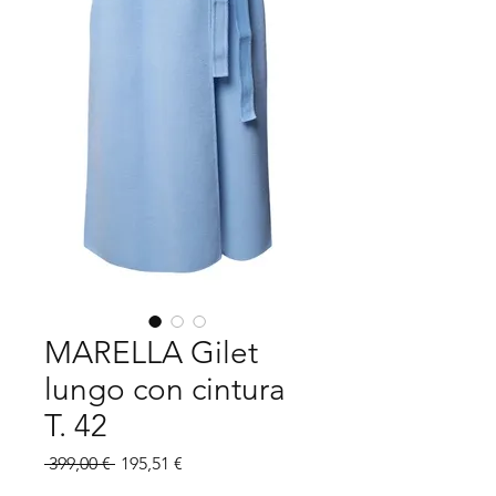
MARELLA Gilet
lungo con cintura
T. 42
Prezzo
Prezzo
 399,00 € 
195,51 €
regolare
scontato