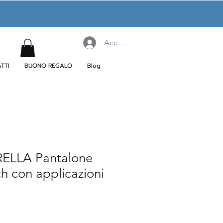
Accedi
TTI
BUONO REGALO
Blog
LLA Pantalone
ch con applicazioni
ezzo