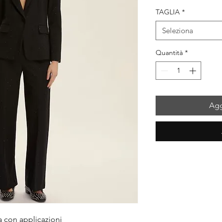
regolare
sc
TAGLIA
*
Seleziona
Quantità
*
Agg
 con applicazioni