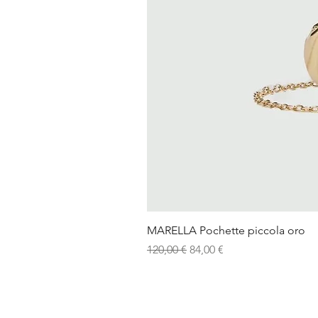
MARELLA Pochette piccola oro
Prezzo regolare
Prezzo scontato
120,00 €
84,00 €