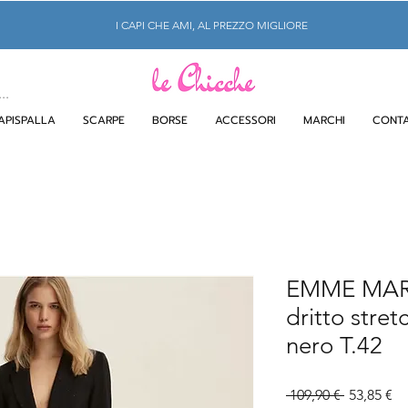
I CAPI CHE AMI, AL PREZZO MIGLIORE
APISPALLA
SCARPE
BORSE
ACCESSORI
MARCHI
CONTA
EMME MARE
dritto stret
nero T.42
Prezzo
Pr
 109,90 € 
53,85 €