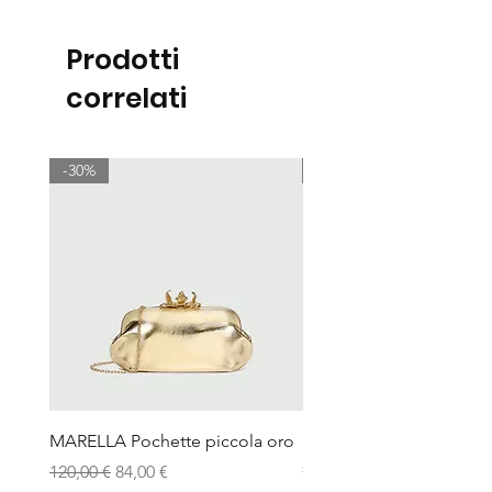
Prodotti
correlati
-30%
-30%
MARELLA Pochette piccola oro
MARELLA Borsa Le Muse
stampa coccodrillo avor
Prezzo regolare
Prezzo scontato
120,00 €
84,00 €