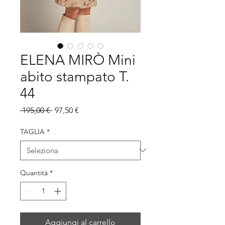
ELENA MIRÒ Mini
abito stampato T.
44
Prezzo
Prezzo
 195,00 € 
97,50 €
regolare
scontato
TAGLIA
*
Quantità
*
Aggiungi al carrello