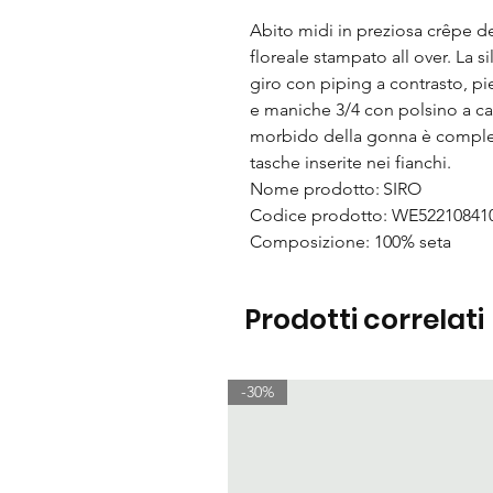
Abito midi in preziosa crêpe d
floreale stampato all over. La si
giro con piping a contrasto, pie
e maniche 3/4 con polsino a ca
morbido della gonna è completa
tasche inserite nei fianchi.
Nome prodotto: SIRO
Codice prodotto: WE52210841
Composizione: 100% seta
Prodotti correlati
-30%