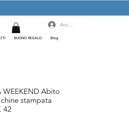
Accedi
TTI
BUONO REGALO
Blog
 WEEKEND Abito
 chine stampata
. 42
rezzo