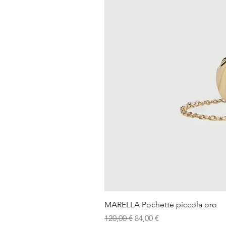
MARELLA Pochette piccola oro
Prezzo regolare
Prezzo scontato
120,00 €
84,00 €