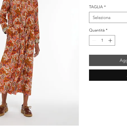
regolare
s
TAGLIA
*
Seleziona
Quantità
*
Agg