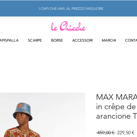
I CAPI CHE AMI, AL PREZZO MIGLIORE
APISPALLA
SCARPE
BORSE
ACCESSORI
MARCHI
CONTA
MAX MARA
in crêpe de
arancione T
Prezzo
P
 459,00 € 
229,50 €