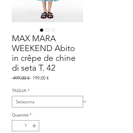
MAX MARA
WEEKEND Abito
in crêpe de chine
di seta T. 42
Prezzo
Prezzo
 499,00 € 
199,00 €
regolare
scontato
TAGLIA
*
Quantità
*