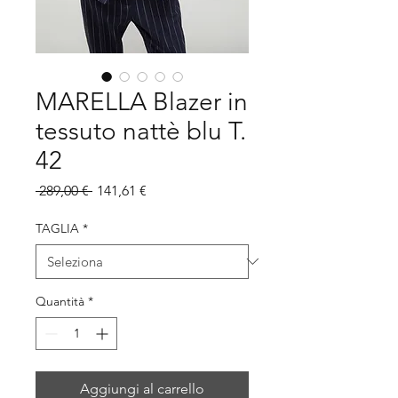
MARELLA Blazer in
tessuto nattè blu T.
42
Prezzo
Prezzo
 289,00 € 
141,61 €
regolare
scontato
TAGLIA
*
Quantità
*
Aggiungi al carrello