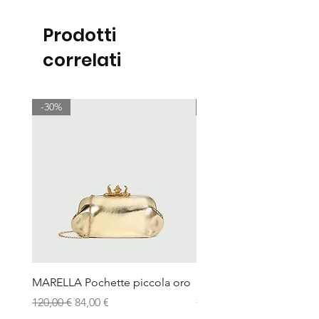
Prodotti
correlati
-30%
-30%
MARELLA Pochette piccola oro
MARELLA Borsa Le Muse
stampa coccodrillo avor
Prezzo regolare
Prezzo scontato
120,00 €
84,00 €
Prezzo regolare